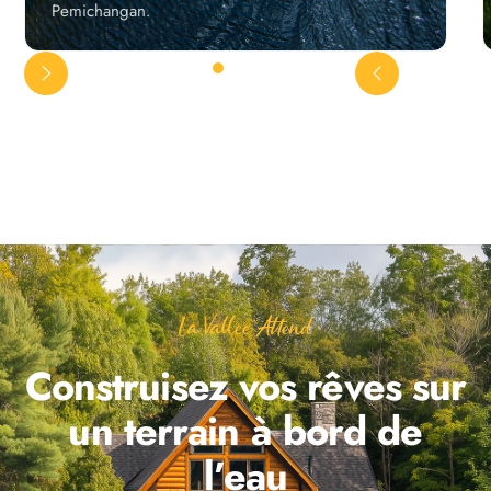
Pemichangan.
La Vallée Attend
Construisez vos rêves sur
un terrain à bord de
l’eau