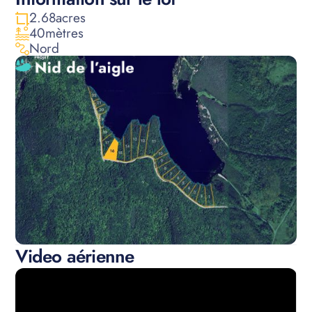
2.68
acres
40
mètres
Nord
Video aérienne