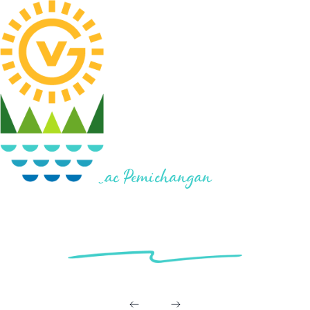
Lac Pemichangan
LOT #16