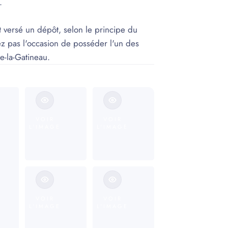
.
t versé un dépôt, selon le principe du
z pas l'occasion de posséder l'un des
de-la-Gatineau.
VOIR
VOIR
L'IMAGE
L'IMAGE
VOIR
VOIR
L'IMAGE
L'IMAGE