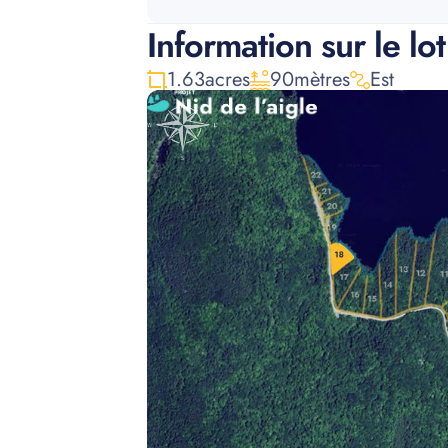
Information sur le lot
1.63
acres
90
mètres
Est