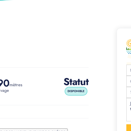
Statut
90
mètres
ivage
DISPONIBLE