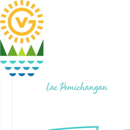
Lac Pemichangan
LOT #